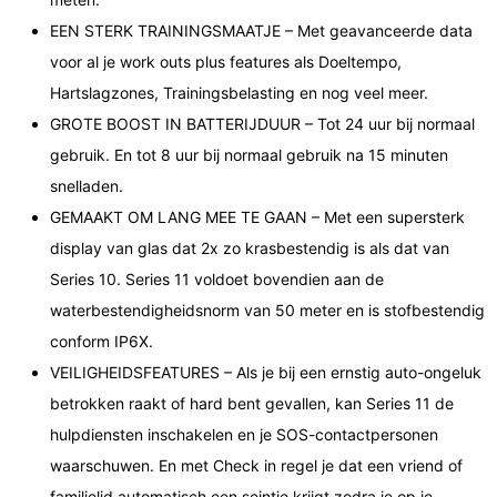
EEN STERK TRAININGSMAATJE – Met geavanceerde data
voor al je work outs plus features als Doeltempo,
Hartslagzones, Trainingsbelasting en nog veel meer.
GROTE BOOST IN BATTERIJDUUR – Tot 24 uur bij normaal
gebruik. En tot 8 uur bij normaal gebruik na 15 minuten
snelladen.
GEMAAKT OM LANG MEE TE GAAN – Met een supersterk
display van glas dat 2x zo krasbestendig is als dat van
Series 10. Series 11 voldoet bovendien aan de
waterbestendigheidsnorm van 50 meter en is stofbestendig
conform IP6X.
VEILIGHEIDSFEATURES – Als je bij een ernstig auto-ongeluk
betrokken raakt of hard bent gevallen, kan Series 11 de
hulpdiensten inschakelen en je SOS-contactpersonen
waarschuwen. En met Check in regel je dat een vriend of
familielid automatisch een seintje krijgt zodra je op je