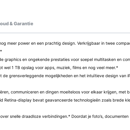
oud & Garantie
g meer power en een prachtig design. Verkrijgbaar in twee compacte
.*
graphics en ongekende prestaties voor soepel multitasken en compl
ot wel 1 TB opslag voor apps, muziek, films en nog veel meer.*
e grensverleggende mogelijkheden en het intuïtieve design van iPa
ëren, communiceren en dingen moeiteloos voor elkaar krijgen, met 
 Retina-display bevat geavanceerde technologieën zoals brede kleu
over snelle draadloze verbindingen.* Doordat je foto’s, documenten 