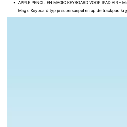
APPLE PENCIL EN MAGIC KEYBOARD VOOR IPAD AIR – Met Appl
Magic Keyboard typ je supersoepel en op de trackpad krij